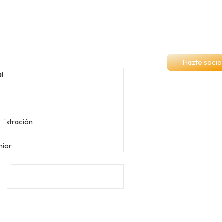
Hazte socio
al
nistración
e
nior
ra