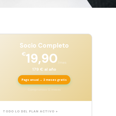
Socio Completo
19,90
€
/mes
179 € al año
Pago anual → 2 meses gratis
Compromiso 12 meses
TODO LO DEL PLAN ACTIVO +