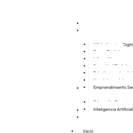
Inicio
Senior
Alfabetizacion Digit
Banca Digital
Informática
Seguridad Digital
Trámites con la admi
Uso del smartphon
Emprendimiento Se
Junior
Educación Financie
Inteligencia Artificial
Aula Virtual
Contacto
Inicio