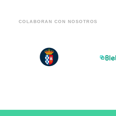
r
m
COLABORAN CON NOSOTROS