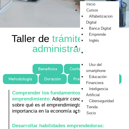
Inicio
Cursos
Alfabetizacion
Digital
Banca Digital
Emprende
Taller
de
trámites con la
Inglés
administración
Talleres
Trámites con la
administración
Uso del
Objetivos
Beneficios
Contenidos
smartphone
Educación
Metodología
Duración
Precio
Requisitos
Financiera
Inteligencia
Comprender los fundamentos del
Artificial
emprendimiento
:
Adquirir conocimientos sólidos
Ciberseguridad
sobre qué es el emprendimiento, sus tipos y su
Tienda
importancia en la economía actual.
Socio
Desarrollar habilidades emprendedoras: