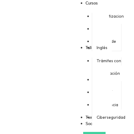
Cursos
Alfabetizacion
Digital
Banca
Digital
Emprende
Inglés
Talleres
Trámites con
la
administración
Uso del
smartphone
Educación
Financiera
Inteligencia
Artificial
Ciberseguridad
Tienda
Socio