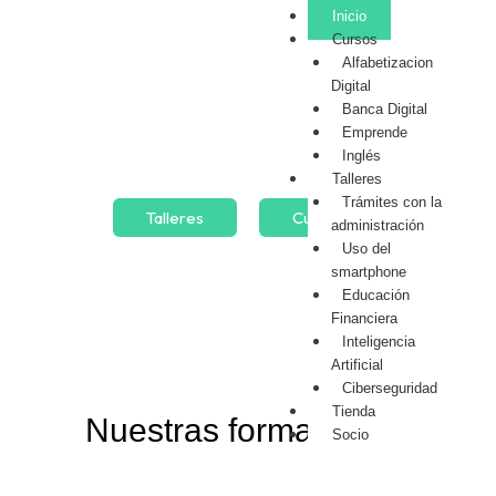
Inicio
Cursos
Alfabetizacion
Líderes en Alfabetización
Digital
Banca Digital
Digital
Emprende
Inglés
Talleres
Trámites con la
Talleres
Cursos
administración
Uso del
smartphone
Educación
Financiera
Inteligencia
Artificial
Ciberseguridad
Tienda
Nuestras formaciones
Socio