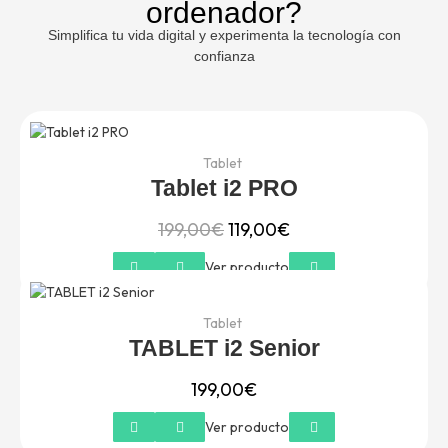
ordenador?
Simplifica tu vida digital y experimenta la tecnología con
confianza
El
El
precio
precio
original
actual
Tablet
era:
es:
Tablet i2 PRO
199,00€.
119,00€.
199,00
€
119,00
€
Ver producto
Tablet
TABLET i2 Senior
199,00
€
Ver producto