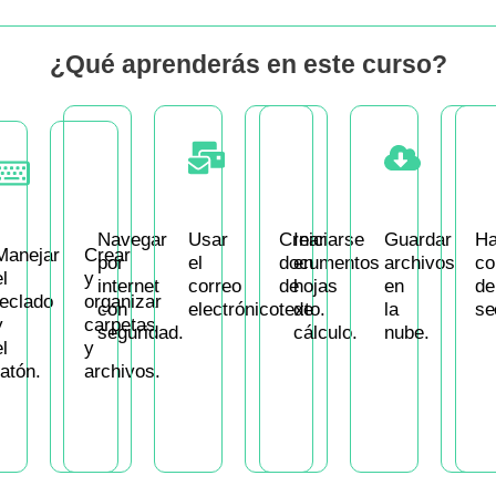
¿Qué aprenderás en este curso?
Navegar
Usar
Crear
Iniciarse
Guardar
Ha
Manejar
Crear
por
el
documentos
en
archivos
co
l
y
internet
correo
de
hojas
en
de
teclado
organizar
con
electrónico.
texto.
de
la
se
y
carpetas
seguridad.
cálculo.
nube.
l
y
ratón.
archivos.